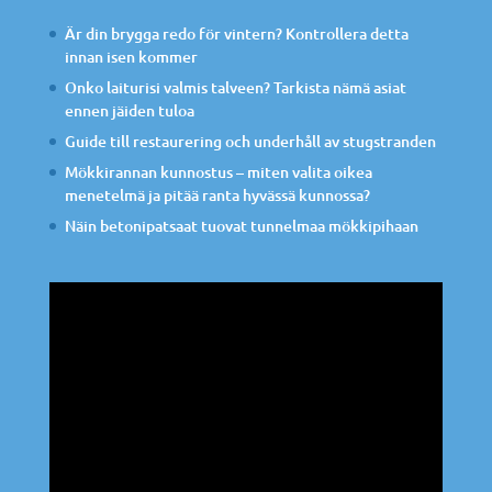
Är din brygga redo för vintern? Kontrollera detta
innan isen kommer
Onko laiturisi valmis talveen? Tarkista nämä asiat
ennen jäiden tuloa
Guide till restaurering och underhåll av stugstranden
Mökkirannan kunnostus – miten valita oikea
menetelmä ja pitää ranta hyvässä kunnossa?
Näin betonipatsaat tuovat tunnelmaa mökkipihaan