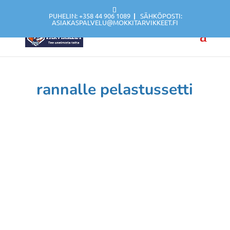
PUHELIN: +358 44 906 1089
|
SÄHKÖPOSTI:
ASIAKASPALVELU@MOKKITARVIKKEET.FI
rannalle pelastussetti