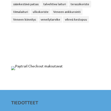
säänkestävä patsas
talvehtiva laituri
terassikoriste
Uimalaituri
ulkokoriste
Veneen ankkurointi
Veneen kiinnitys
veneilytarvike
vihreä kestopuu
TIEDOTTEET