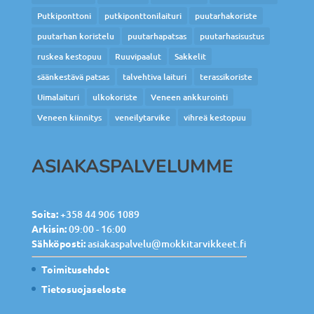
Putkiponttoni
putkiponttonilaituri
puutarhakoriste
puutarhan koristelu
puutarhapatsas
puutarhasisustus
ruskea kestopuu
Ruuvipaalut
Sakkelit
säänkestävä patsas
talvehtiva laituri
terassikoriste
Uimalaituri
ulkokoriste
Veneen ankkurointi
Veneen kiinnitys
veneilytarvike
vihreä kestopuu
ASIAKASPALVELUMME
Soita:
+358 44 906 1089
Arkisin:
09:00 - 16:00
Sähköposti:
asiakaspalvelu@mokkitarvikkeet.fi
Toimitusehdot
Tietosuojaseloste