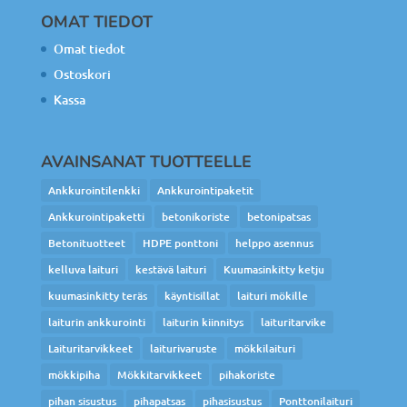
OMAT TIEDOT
Omat tiedot
Ostoskori
Kassa
AVAINSANAT TUOTTEELLE
Ankkurointilenkki
Ankkurointipaketit
Ankkurointipaketti
betonikoriste
betonipatsas
Betonituotteet
HDPE ponttoni
helppo asennus
kelluva laituri
kestävä laituri
Kuumasinkitty ketju
kuumasinkitty teräs
käyntisillat
laituri mökille
laiturin ankkurointi
laiturin kiinnitys
laituritarvike
Laituritarvikkeet
laiturivaruste
mökkilaituri
mökkipiha
Mökkitarvikkeet
pihakoriste
pihan sisustus
pihapatsas
pihasisustus
Ponttonilaituri