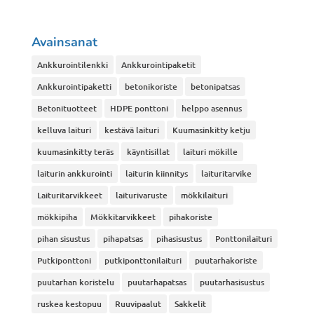
Avainsanat
Ankkurointilenkki
Ankkurointipaketit
Ankkurointipaketti
betonikoriste
betonipatsas
Betonituotteet
HDPE ponttoni
helppo asennus
kelluva laituri
kestävä laituri
Kuumasinkitty ketju
kuumasinkitty teräs
käyntisillat
laituri mökille
laiturin ankkurointi
laiturin kiinnitys
laituritarvike
Laituritarvikkeet
laiturivaruste
mökkilaituri
mökkipiha
Mökkitarvikkeet
pihakoriste
pihan sisustus
pihapatsas
pihasisustus
Ponttonilaituri
Putkiponttoni
putkiponttonilaituri
puutarhakoriste
puutarhan koristelu
puutarhapatsas
puutarhasisustus
ruskea kestopuu
Ruuvipaalut
Sakkelit