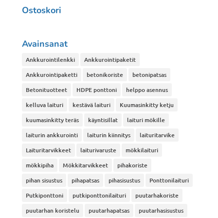
Ostoskori
Avainsanat
Ankkurointilenkki
Ankkurointipaketit
Ankkurointipaketti
betonikoriste
betonipatsas
Betonituotteet
HDPE ponttoni
helppo asennus
kelluva laituri
kestävä laituri
Kuumasinkitty ketju
kuumasinkitty teräs
käyntisillat
laituri mökille
laiturin ankkurointi
laiturin kiinnitys
laituritarvike
Laituritarvikkeet
laiturivaruste
mökkilaituri
mökkipiha
Mökkitarvikkeet
pihakoriste
pihan sisustus
pihapatsas
pihasisustus
Ponttonilaituri
Putkiponttoni
putkiponttonilaituri
puutarhakoriste
puutarhan koristelu
puutarhapatsas
puutarhasisustus