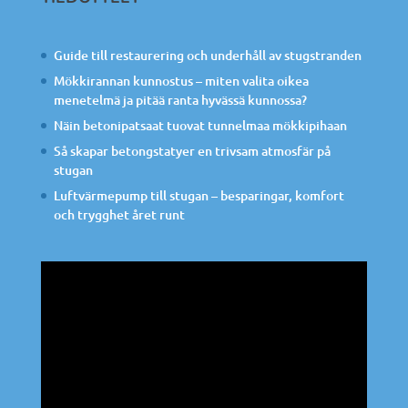
Guide till restaurering och underhåll av stugstranden
Mökkirannan kunnostus – miten valita oikea
menetelmä ja pitää ranta hyvässä kunnossa?
Näin betonipatsaat tuovat tunnelmaa mökkipihaan
Så skapar betongstatyer en trivsam atmosfär på
stugan
Luftvärmepump till stugan – besparingar, komfort
och trygghet året runt