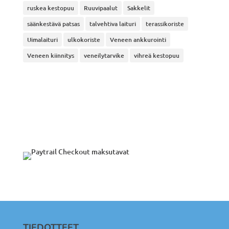
ruskea kestopuu
Ruuvipaalut
Sakkelit
säänkestävä patsas
talvehtiva laituri
terassikoriste
Uimalaituri
ulkokoriste
Veneen ankkurointi
Veneen kiinnitys
veneilytarvike
vihreä kestopuu
TIEDOTTEET