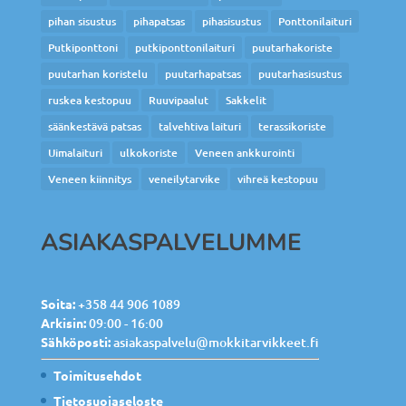
pihan sisustus
pihapatsas
pihasisustus
Ponttonilaituri
Putkiponttoni
putkiponttonilaituri
puutarhakoriste
puutarhan koristelu
puutarhapatsas
puutarhasisustus
ruskea kestopuu
Ruuvipaalut
Sakkelit
säänkestävä patsas
talvehtiva laituri
terassikoriste
Uimalaituri
ulkokoriste
Veneen ankkurointi
Veneen kiinnitys
veneilytarvike
vihreä kestopuu
ASIAKASPALVELUMME
Soita:
+358 44 906 1089
Arkisin:
09:00 - 16:00
Sähköposti:
asiakaspalvelu@mokkitarvikkeet.fi
Toimitusehdot
Tietosuojaseloste