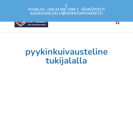
PUHELIN: +358 44 906 1089
|
SÄHKÖPOSTI:
ASIAKASPALVELU@MOKKITARVIKKEET.FI
pyykinkuivausteline
tukijalalla