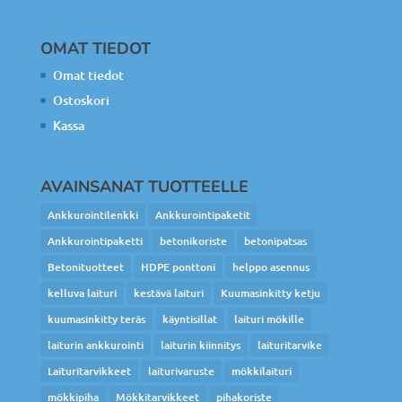
OMAT TIEDOT
Omat tiedot
Ostoskori
Kassa
AVAINSANAT TUOTTEELLE
Ankkurointilenkki
Ankkurointipaketit
Ankkurointipaketti
betonikoriste
betonipatsas
Betonituotteet
HDPE ponttoni
helppo asennus
kelluva laituri
kestävä laituri
Kuumasinkitty ketju
kuumasinkitty teräs
käyntisillat
laituri mökille
laiturin ankkurointi
laiturin kiinnitys
laituritarvike
Laituritarvikkeet
laiturivaruste
mökkilaituri
mökkipiha
Mökkitarvikkeet
pihakoriste