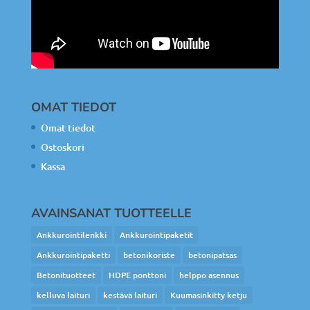
OMAT TIEDOT
Omat tiedot
Ostoskori
Kassa
AVAINSANAT TUOTTEELLE
Ankkurointilenkki
Ankkurointipaketit
Ankkurointipaketti
betonikoriste
betonipatsas
Betonituotteet
HDPE ponttoni
helppo asennus
kelluva laituri
kestävä laituri
Kuumasinkitty ketju