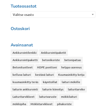
Tuoteosastot
Valitse osasto
Ostoskori
Avainsanat
Ankkurointilenkki
Ankkurointipaketit
Ankkurointipaketti
betonikoriste
betonipatsas
Betonituotteet
HDPE ponttoni
helppo asennus
kelluva laituri
kestävä laituri
Kuumasinkitty ketju
kuumasinkitty teräs
käyntisillat
laituri mökille
laiturin ankkurointi
laiturin kiinnitys
laituritarvike
Laituritarvikkeet
laiturivaruste
mökkilaituri
mökkipiha
Mökkitarvikkeet
pihakoriste