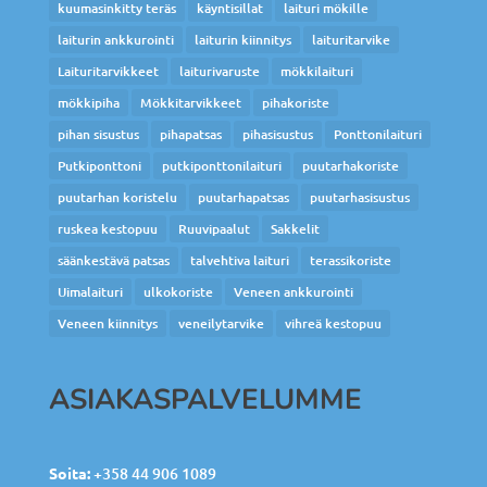
kuumasinkitty teräs
käyntisillat
laituri mökille
laiturin ankkurointi
laiturin kiinnitys
laituritarvike
Laituritarvikkeet
laiturivaruste
mökkilaituri
mökkipiha
Mökkitarvikkeet
pihakoriste
pihan sisustus
pihapatsas
pihasisustus
Ponttonilaituri
Putkiponttoni
putkiponttonilaituri
puutarhakoriste
puutarhan koristelu
puutarhapatsas
puutarhasisustus
ruskea kestopuu
Ruuvipaalut
Sakkelit
säänkestävä patsas
talvehtiva laituri
terassikoriste
Uimalaituri
ulkokoriste
Veneen ankkurointi
Veneen kiinnitys
veneilytarvike
vihreä kestopuu
ASIAKASPALVELUMME
Soita:
+358 44 906 1089