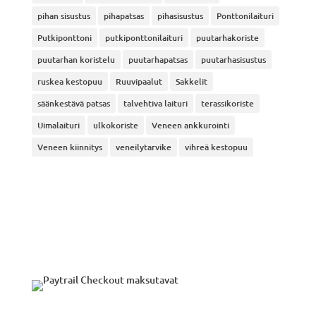
pihan sisustus
pihapatsas
pihasisustus
Ponttonilaituri
Putkiponttoni
putkiponttonilaituri
puutarhakoriste
puutarhan koristelu
puutarhapatsas
puutarhasisustus
ruskea kestopuu
Ruuvipaalut
Sakkelit
säänkestävä patsas
talvehtiva laituri
terassikoriste
Uimalaituri
ulkokoriste
Veneen ankkurointi
Veneen kiinnitys
veneilytarvike
vihreä kestopuu