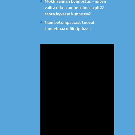
Mökkirannan kunnostus – miten
valita oikea menetelmä ja pitää
ranta hyvässä kunnossa?
Näin betonipatsaat tuovat
tunnelmaa mökkipihaan