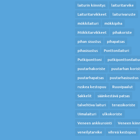
laiturin kiinnitys
laituritarvike
Laituritarvikkeet
laiturivaruste
mökkilaituri
mökkipiha
Mökkitarvikkeet
pihakoriste
pihan sisustus
pihapatsas
pihasisustus
Ponttonilaituri
Putkiponttoni
putkiponttonilaitu
puutarhakoriste
puutarhan koris
puutarhapatsas
puutarhasisustus
ruskea kestopuu
Ruuvipaalut
Sakkelit
säänkestävä patsas
talvehtiva laituri
terassikoriste
Uimalaituri
ulkokoriste
Veneen ankkurointi
Veneen kiinn
veneilytarvike
vihreä kestopuu