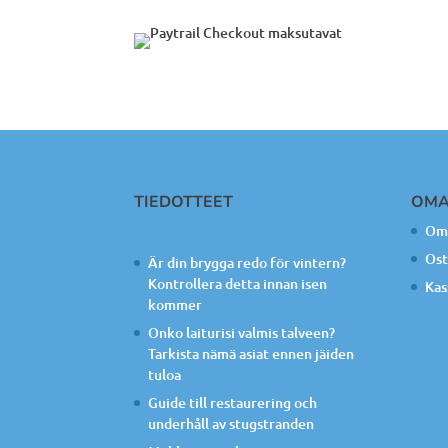
TIEDOTTEET
OMA
Oma
Ost
Är din brygga redo för vintern?
Kontrollera detta innan isen
Kas
kommer
Onko laiturisi valmis talveen?
Tarkista nämä asiat ennen jäiden
tuloa
Guide till restaurering och
underhåll av stugstranden