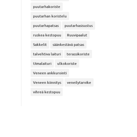
puutarhakoriste
puutarhan koristelu
puutarhapatsas
puutarhasisustus
ruskea kestopuu
Ruuvipaalut
Sakkelit
säänkestävä patsas
talvehtiva laituri
terassikoriste
Uimalaituri
ulkokoriste
Veneen ankkurointi
Veneen kiinnitys
veneilytarvike
vihreä kestopuu