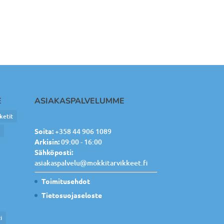
E
ASIAKASPALVELUMME
ketit
e
Soita:
+358 44 906 1089
Arkisin:
09:00 - 16:00
Sähköposti:
asiakaspalvelu@mokkitarvikkeet.fi
Toimitusehdot
Tietosuojaseloste
i