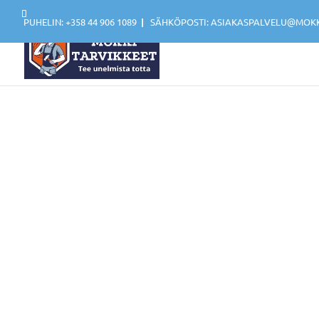
PUHELIN: +358 44 906 1089
|
SÄHKÖPOSTI: ASIAKASPALVELU@MOKKI