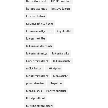
Betonituotteet
HDPE ponttoni
helppo asennus
kelluva laituri
kestävä laituri
Kuumasinkitty ketju
kuumasinkitty teräs
käyntisillat
laituri mökille
laiturin ankkurointi
laiturin kiinnitys
laituritarvike
Laituritarvikkeet
laiturivaruste
mökkilaituri
mökkipiha
Mökkitarvikkeet
pihakoriste
pihan sisustus
pihapatsas
pihasisustus
Ponttonilaituri
Putkiponttoni
putkiponttonilaituri