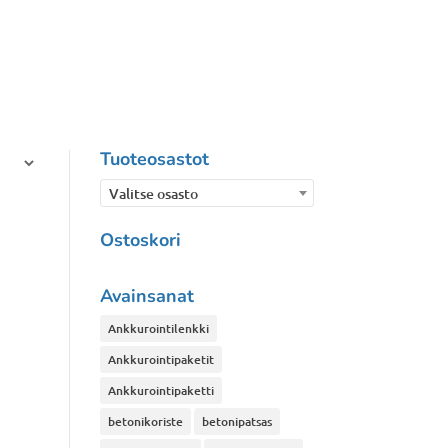
Tuoteosastot
Valitse osasto
Ostoskori
Avainsanat
Ankkurointilenkki
Ankkurointipaketit
Ankkurointipaketti
betonikoriste
betonipatsas