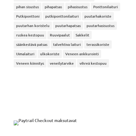
pihan sisustus
pihapatsas
pihasisustus
Ponttonilaituri
Putkiponttoni
putkiponttonilaituri
puutarhakoriste
puutarhan koristelu
puutarhapatsas
puutarhasisustus
ruskea kestopuu
Ruuvipaalut
Sakkelit
säänkestävä patsas
talvehtiva laituri
terassikoriste
Uimalaituri
ulkokoriste
Veneen ankkurointi
Veneen kiinnitys
veneilytarvike
vihreä kestopuu