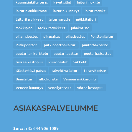
kuumasinkitty teräs
käyntisillat
laituri mökille
laiturin ankkurointi
laiturin kiinnitys
laituritarvike
Laituritarvikkeet
laiturivaruste
mökkilaituri
mökkipiha
Mökkitarvikkeet
pihakoriste
pihan sisustus
pihapatsas
pihasisustus
Ponttonilaituri
Putkiponttoni
putkiponttonilaituri
puutarhakoriste
puutarhan koristelu
puutarhapatsas
puutarhasisustus
ruskea kestopuu
Ruuvipaalut
Sakkelit
säänkestävä patsas
talvehtiva laituri
terassikoriste
Uimalaituri
ulkokoriste
Veneen ankkurointi
Veneen kiinnitys
veneilytarvike
vihreä kestopuu
ASIAKASPALVELUMME
Soita:
+358 44 906 1089