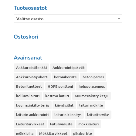
Tuoteosastot
Valitse osasto
Ostoskori
Avainsanat
Ankkurointilenkki
Ankkurointipaketit
Ankkurointipaketti
betonikoriste
betonipatsas
Betonituotteet
HDPE ponttoni
helppo asennus
kelluva laituri
kestävä laituri
Kuumasinkitty ketju
kuumasinkitty teräs
käyntisillat
laituri mökille
laiturin ankkurointi
laiturin kiinnitys
laituritarvike
Laituritarvikkeet
laiturivaruste
mökkilaituri
mökkipiha
Mökkitarvikkeet
pihakoriste