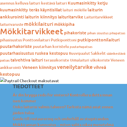
Kuumasinkitty ketju
asennus
kelluva laituri
kestävä laituri
laiturin
kuumasinkitty teräs
käyntisillat
laituri mökille
ankkurointi
laiturin kiinnitys
laituritarvike
Laituritarvikkeet
mökkilaituri
mökkipiha
laiturivaruste
Mökkitarvikkeet
pihakoriste
pihan sisustus
pihapatsas
putkiponttonilaituri
pihasisustus
Ponttonilaituri
Putkiponttoni
puutarhakoriste
puutarhan koristelu
puutarhapatsas
puutarhasisustus
ruskea kestopuu
Sakkelit
Ruuvipaalut
säänkestävä
talvehtiva laituri
terassikoriste
Veneen
Uimalaituri
ulkokoriste
patsas
veneilytarvike
Veneen kiinnitys
vihreä
ankkurointi
kestopuu
TIEDOTTEET
Är din brygga redo för vintern? Kontrollera detta innan
isen kommer
Onko laiturisi valmis talveen? Tarkista nämä asiat ennen
jäiden tuloa
Guide till restaurering och underhåll av stugstranden
Mökkirannan kunnostus – miten valita oikea menetelmä