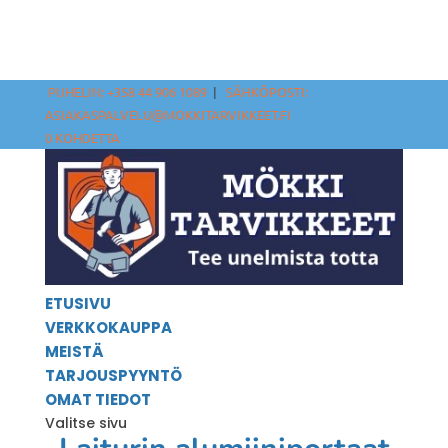
PUHELIN: +358 44 906 1089
|
SÄHKÖPOSTI:
ASIAKASPALVELU@MOKKITARVIKKEET.FI
0 KOHDETTA
ETUSIVU
VERKKOKAUPPA
MEISTÄ
TARJOUSPYYNTÖ
OMAT TIEDOT
Valitse sivu