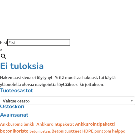
Etsi
×
Ei tuloksia
Hakemaasi sivua ei löytynyt. Yritä muuttaa hakuasi, tai käytä
yläpuolella olevaa navigointia löytääksesi kirjoituksen.
Tuoteosastot
Valitse osasto
Ostoskori
Avainsanat
Ankkurointipaketti
Ankkurointilenkki
Ankkurointipaketit
betonikoriste
Betonituotteet
HDPE ponttoni
helppo
betonipatsas