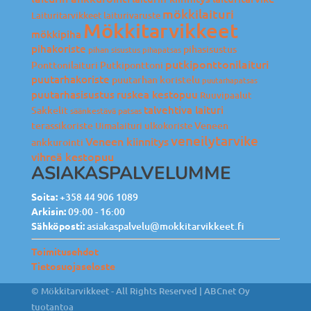
mökkilaituri
Laituritarvikkeet
laiturivaruste
Mökkitarvikkeet
mökkipiha
pihakoriste
pihasisustus
pihan sisustus
pihapatsas
putkiponttonilaituri
Ponttonilaituri
Putkiponttoni
puutarhakoriste
puutarhan koristelu
puutarhapatsas
puutarhasisustus
ruskea kestopuu
Ruuvipaalut
talvehtiva laituri
Sakkelit
säänkestävä patsas
terassikoriste
Veneen
Uimalaituri
ulkokoriste
veneilytarvike
Veneen kiinnitys
ankkurointi
vihreä kestopuu
ASIAKASPALVELUMME
Soita:
+358 44 906 1089
Arkisin:
09:00 - 16:00
Sähköposti:
asiakaspalvelu@mokkitarvikkeet.fi
Toimitusehdot
Tietosuojaseloste
© Mökkitarvikkeet - All Rights Reserved |
ABCnet Oy
tuotantoa