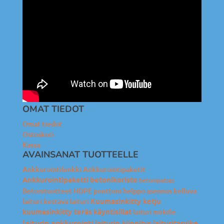
OMAT TIEDOT
Omat tiedot
Ostoskori
Kassa
AVAINSANAT TUOTTEELLE
Ankkurointilenkki
Ankkurointipaketit
Ankkurointipaketti
betonikoriste
betonipatsas
Betonituotteet
HDPE ponttoni
helppo asennus
kelluva
Kuumasinkitty ketju
laituri
kestävä laituri
kuumasinkitty teräs
käyntisillat
laituri mökille
laiturin ankkurointi
laiturin kiinnitys
laituritarvike