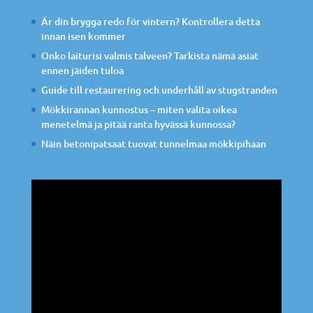
Är din brygga redo för vintern? Kontrollera detta
innan isen kommer
Onko laiturisi valmis talveen? Tarkista nämä asiat
ennen jäiden tuloa
Guide till restaurering och underhåll av stugstranden
Mökkirannan kunnostus – miten valita oikea
menetelmä ja pitää ranta hyvässä kunnossa?
Näin betonipatsaat tuovat tunnelmaa mökkipihaan