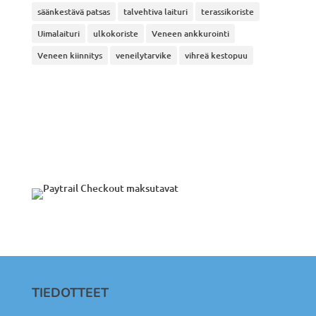
säänkestävä patsas
talvehtiva laituri
terassikoriste
Uimalaituri
ulkokoriste
Veneen ankkurointi
Veneen kiinnitys
veneilytarvike
vihreä kestopuu
TIEDOTTEET