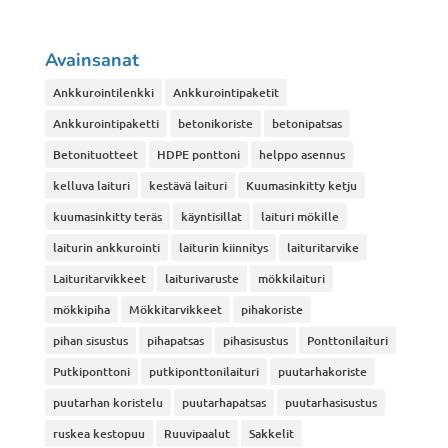
Avainsanat
Ankkurointilenkki
Ankkurointipaketit
Ankkurointipaketti
betonikoriste
betonipatsas
Betonituotteet
HDPE ponttoni
helppo asennus
kelluva laituri
kestävä laituri
Kuumasinkitty ketju
kuumasinkitty teräs
käyntisillat
laituri mökille
laiturin ankkurointi
laiturin kiinnitys
laituritarvike
Laituritarvikkeet
laiturivaruste
mökkilaituri
mökkipiha
Mökkitarvikkeet
pihakoriste
pihan sisustus
pihapatsas
pihasisustus
Ponttonilaituri
Putkiponttoni
putkiponttonilaituri
puutarhakoriste
puutarhan koristelu
puutarhapatsas
puutarhasisustus
ruskea kestopuu
Ruuvipaalut
Sakkelit