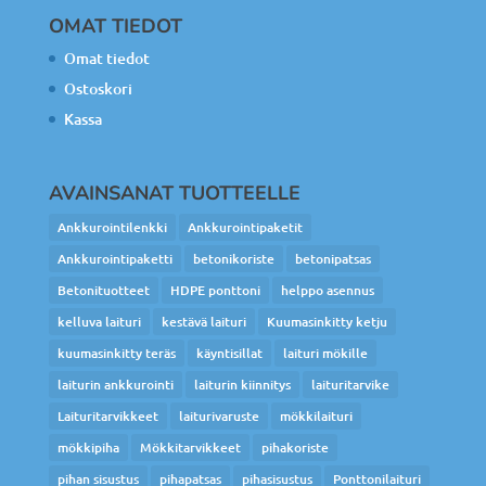
OMAT TIEDOT
Omat tiedot
Ostoskori
Kassa
AVAINSANAT TUOTTEELLE
Ankkurointilenkki
Ankkurointipaketit
Ankkurointipaketti
betonikoriste
betonipatsas
Betonituotteet
HDPE ponttoni
helppo asennus
kelluva laituri
kestävä laituri
Kuumasinkitty ketju
kuumasinkitty teräs
käyntisillat
laituri mökille
laiturin ankkurointi
laiturin kiinnitys
laituritarvike
Laituritarvikkeet
laiturivaruste
mökkilaituri
mökkipiha
Mökkitarvikkeet
pihakoriste
pihan sisustus
pihapatsas
pihasisustus
Ponttonilaituri