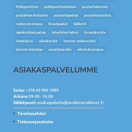
Putkiponttoni
putkiponttonilaituri
puutarhakoriste
puutarhan koristelu
puutarhapatsas
puutarhasisustus
ruskea kestopuu
Ruuvipaalut
Sakkelit
säänkestävä patsas
talvehtiva laituri
terassikoriste
Uimalaituri
ulkokoriste
Veneen ankkurointi
Veneen kiinnitys
veneilytarvike
vihreä kestopuu
ASIAKASPALVELUMME
Soita:
+358 44 906 1089
Arkisin:
09:00 - 16:00
Sähköposti:
asiakaspalvelu@mokkitarvikkeet.fi
Toimitusehdot
Tietosuojaseloste