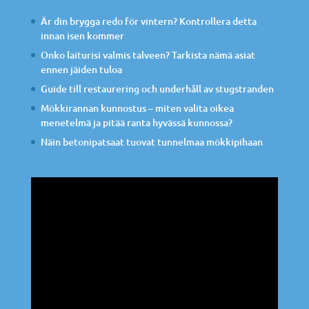
Är din brygga redo för vintern? Kontrollera detta
innan isen kommer
Onko laiturisi valmis talveen? Tarkista nämä asiat
ennen jäiden tuloa
Guide till restaurering och underhåll av stugstranden
Mökkirannan kunnostus – miten valita oikea
menetelmä ja pitää ranta hyvässä kunnossa?
Näin betonipatsaat tuovat tunnelmaa mökkipihaan