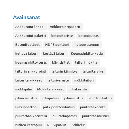
Avainsanat
Ankkurointilenkki
Ankkurointipaketit
Ankkurointipaketti
betonikoriste
betonipatsas
Betonituotteet
HDPE ponttoni
helppo asennus
kelluva laituri
kestävä laituri
Kuumasinkitty ketju
kuumasinkitty teräs
käyntisillat
laituri mökille
laiturin ankkurointi
laiturin kiinnitys
laituritarvike
Laituritarvikkeet
laiturivaruste
mökkilaituri
mökkipiha
Mökkitarvikkeet
pihakoriste
pihan sisustus
pihapatsas
pihasisustus
Ponttonilaituri
Putkiponttoni
putkiponttonilaituri
puutarhakoriste
puutarhan koristelu
puutarhapatsas
puutarhasisustus
ruskea kestopuu
Ruuvipaalut
Sakkelit