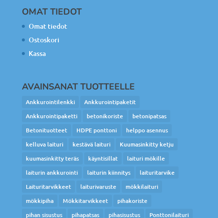
OMAT TIEDOT
Omat tiedot
Ostoskori
Kassa
AVAINSANAT TUOTTEELLE
Ankkurointilenkki
Ankkurointipaketit
Ankkurointipaketti
betonikoriste
betonipatsas
Betonituotteet
HDPE ponttoni
helppo asennus
kelluva laituri
kestävä laituri
Kuumasinkitty ketju
kuumasinkitty teräs
käyntisillat
laituri mökille
laiturin ankkurointi
laiturin kiinnitys
laituritarvike
Laituritarvikkeet
laiturivaruste
mökkilaituri
mökkipiha
Mökkitarvikkeet
pihakoriste
pihan sisustus
pihapatsas
pihasisustus
Ponttonilaituri