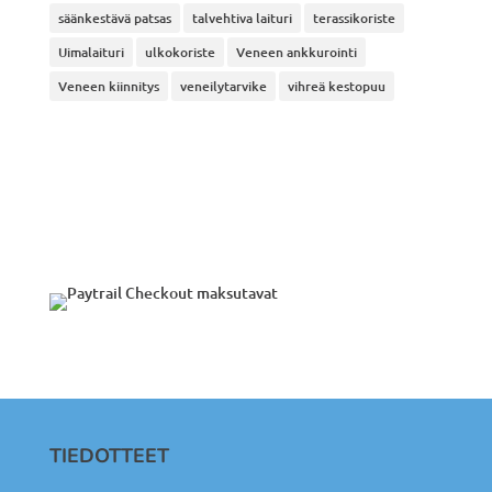
säänkestävä patsas
talvehtiva laituri
terassikoriste
Uimalaituri
ulkokoriste
Veneen ankkurointi
Veneen kiinnitys
veneilytarvike
vihreä kestopuu
TIEDOTTEET