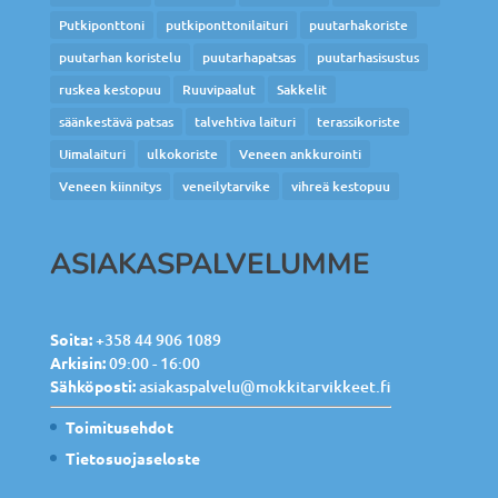
Putkiponttoni
putkiponttonilaituri
puutarhakoriste
puutarhan koristelu
puutarhapatsas
puutarhasisustus
ruskea kestopuu
Ruuvipaalut
Sakkelit
säänkestävä patsas
talvehtiva laituri
terassikoriste
Uimalaituri
ulkokoriste
Veneen ankkurointi
Veneen kiinnitys
veneilytarvike
vihreä kestopuu
ASIAKASPALVELUMME
Soita:
+358 44 906 1089
Arkisin:
09:00 - 16:00
Sähköposti:
asiakaspalvelu@mokkitarvikkeet.fi
Toimitusehdot
Tietosuojaseloste