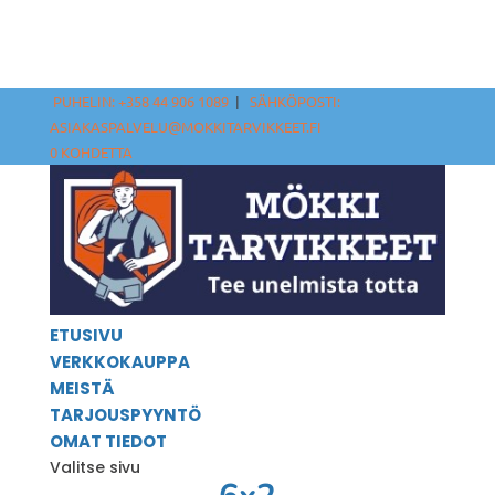
PUHELIN: +358 44 906 1089
|
SÄHKÖPOSTI:
ASIAKASPALVELU@MOKKITARVIKKEET.FI
0 KOHDETTA
ETUSIVU
VERKKOKAUPPA
MEISTÄ
TARJOUSPYYNTÖ
OMAT TIEDOT
Valitse sivu