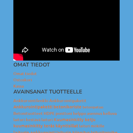
OMAT TIEDOT
Omat tiedot
Ostoskori
Kassa
AVAINSANAT TUOTTEELLE
Ankkurointilenkki
Ankkurointipaketit
Ankkurointipaketti
betonikoriste
betonipatsas
Betonituotteet
HDPE ponttoni
helppo asennus
kelluva
Kuumasinkitty ketju
laituri
kestävä laituri
kuumasinkitty teräs
käyntisillat
laituri mökille
laiturin ankkurointi
laiturin kiinnitys
laituritarvike