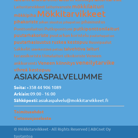
mökkilaituri
Laituritarvikkeet
laiturivaruste
Mökkitarvikkeet
mökkipiha
pihakoriste
pihasisustus
pihan sisustus
pihapatsas
putkiponttonilaituri
Ponttonilaituri
Putkiponttoni
puutarhakoriste
puutarhan koristelu
puutarhapatsas
puutarhasisustus
ruskea kestopuu
Ruuvipaalut
talvehtiva laituri
Sakkelit
säänkestävä patsas
terassikoriste
Veneen
Uimalaituri
ulkokoriste
veneilytarvike
Veneen kiinnitys
ankkurointi
vihreä kestopuu
ASIAKASPALVELUMME
Soita:
+358 44 906 1089
Arkisin:
09:00 - 16:00
Sähköposti:
asiakaspalvelu@mokkitarvikkeet.fi
Toimitusehdot
Tietosuojaseloste
© Mökkitarvikkeet - All Rights Reserved |
ABCnet Oy
tuotantoa