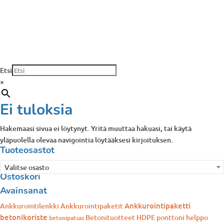
Etsi
×
Ei tuloksia
Hakemaasi sivua ei löytynyt. Yritä muuttaa hakuasi, tai käytä
yläpuolella olevaa navigointia löytääksesi kirjoituksen.
Tuoteosastot
Valitse osasto
Ostoskori
Avainsanat
Ankkurointipaketti
Ankkurointilenkki
Ankkurointipaketit
betonikoriste
Betonituotteet
HDPE ponttoni
helppo
betonipatsas