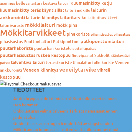
Kuumasinkitty ketju
asennus
kelluva laituri
kestävä laituri
laiturin
kuumasinkitty teräs
käyntisillat
laituri mökille
ankkurointi
laiturin kiinnitys
laituritarvike
Laituritarvikkeet
mökkilaituri
mökkipiha
laiturivaruste
Mökkitarvikkeet
pihakoriste
pihan sisustus
pihapatsas
putkiponttonilaituri
pihasisustus
Ponttonilaituri
Putkiponttoni
puutarhakoriste
puutarhan koristelu
puutarhapatsas
puutarhasisustus
ruskea kestopuu
Sakkelit
Ruuvipaalut
säänkestävä
talvehtiva laituri
terassikoriste
Veneen
Uimalaituri
ulkokoriste
patsas
veneilytarvike
Veneen kiinnitys
vihreä
ankkurointi
kestopuu
TIEDOTTEET
Är din brygga redo för vintern? Kontrollera detta innan
isen kommer
Onko laiturisi valmis talveen? Tarkista nämä asiat ennen
jäiden tuloa
Guide till restaurering och underhåll av stugstranden
Mökkirannan kunnostus – miten valita oikea menetelmä