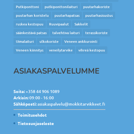
Putkiponttoni
putkiponttonilaituri
puutarhakoriste
puutarhan koristelu
puutarhapatsas
puutarhasisustus
ruskea kestopuu
Ruuvipaalut
Sakkelit
säänkestävä patsas
talvehtiva laituri
terassikoriste
Uimalaituri
ulkokoriste
Veneen ankkurointi
Veneen kiinnitys
veneilytarvike
vihreä kestopuu
ASIAKASPALVELUMME
Soita:
+358 44 906 1089
Arkisin:
09:00 - 16:00
Sähköposti:
asiakaspalvelu@mokkitarvikkeet.fi
Toimitusehdot
Tietosuojaseloste