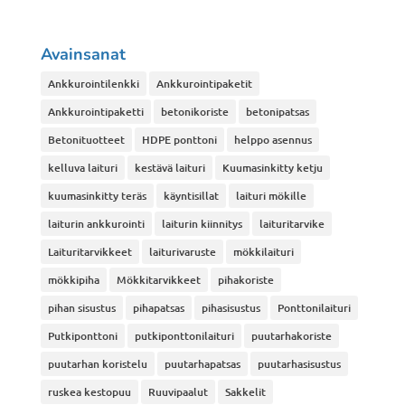
tuotteen
sivulla.
Avainsanat
Ankkurointilenkki
Ankkurointipaketit
Ankkurointipaketti
betonikoriste
betonipatsas
Betonituotteet
HDPE ponttoni
helppo asennus
kelluva laituri
kestävä laituri
Kuumasinkitty ketju
kuumasinkitty teräs
käyntisillat
laituri mökille
laiturin ankkurointi
laiturin kiinnitys
laituritarvike
Laituritarvikkeet
laiturivaruste
mökkilaituri
mökkipiha
Mökkitarvikkeet
pihakoriste
pihan sisustus
pihapatsas
pihasisustus
Ponttonilaituri
Putkiponttoni
putkiponttonilaituri
puutarhakoriste
puutarhan koristelu
puutarhapatsas
puutarhasisustus
ruskea kestopuu
Ruuvipaalut
Sakkelit