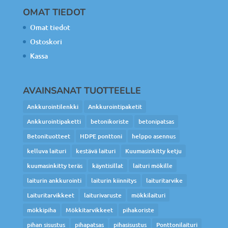
OMAT TIEDOT
Omat tiedot
Ostoskori
Kassa
AVAINSANAT TUOTTEELLE
Ankkurointilenkki
Ankkurointipaketit
Ankkurointipaketti
betonikoriste
betonipatsas
Betonituotteet
HDPE ponttoni
helppo asennus
kelluva laituri
kestävä laituri
Kuumasinkitty ketju
kuumasinkitty teräs
käyntisillat
laituri mökille
laiturin ankkurointi
laiturin kiinnitys
laituritarvike
Laituritarvikkeet
laiturivaruste
mökkilaituri
mökkipiha
Mökkitarvikkeet
pihakoriste
pihan sisustus
pihapatsas
pihasisustus
Ponttonilaituri