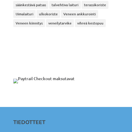
säänkestävä patsas
talvehtiva laituri
terassikoriste
Uimalaituri
ulkokoriste
Veneen ankkurointi
Veneen kiinnitys
veneilytarvike
vihreä kestopuu
TIEDOTTEET