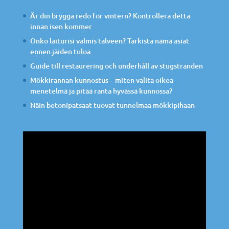
Är din brygga redo för vintern? Kontrollera detta
innan isen kommer
Onko laiturisi valmis talveen? Tarkista nämä asiat
ennen jäiden tuloa
Guide till restaurering och underhåll av stugstranden
Mökkirannan kunnostus – miten valita oikea
menetelmä ja pitää ranta hyvässä kunnossa?
Näin betonipatsaat tuovat tunnelmaa mökkipihaan