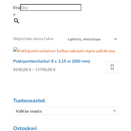
Etsi
×
Näytetään ainoa tulos
Putkiponttonilaituri 8 x 3,15 m (500 mm)
Hintaluokka:
9290,00
€
–
13790,00
€
Tällä
9290,00 €
tuotteella
-
on
13790,00 €
useampi
Tuoteosastot
muunnelma.
Valitse osasto
Voit
tehdä
Ostoskori
valinnat