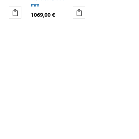
mm
1069,00
€