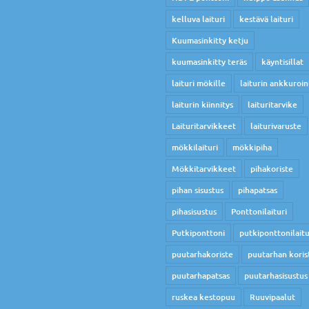
kelluva laituri
kestävä laituri
Kuumasinkitty ketju
kuumasinkitty teräs
käyntisillat
laituri mökille
laiturin ankkuroin
laiturin kiinnitys
laituritarvike
Laituritarvikkeet
laiturivaruste
mökkilaituri
mökkipiha
Mökkitarvikkeet
pihakoriste
pihan sisustus
pihapatsas
pihasisustus
Ponttonilaituri
Putkiponttoni
putkiponttonilaitu
puutarhakoriste
puutarhan koris
puutarhapatsas
puutarhasisustus
ruskea kestopuu
Ruuvipaalut