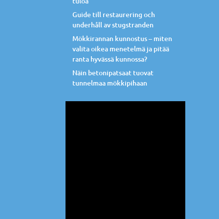
tuloa
Guide till restaurering och
underhåll av stugstranden
Mökkirannan kunnostus – miten
valita oikea menetelmä ja pitää
ranta hyvässä kunnossa?
Näin betonipatsaat tuovat
tunnelmaa mökkipihaan