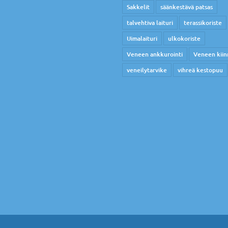
Sakkelit
säänkestävä patsas
talvehtiva laituri
terassikoriste
Uimalaituri
ulkokoriste
Veneen ankkurointi
Veneen kiin
veneilytarvike
vihreä kestopuu