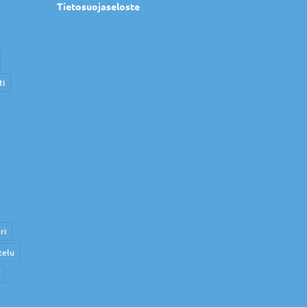
Tietosuojaseloste
ti
ri
telu