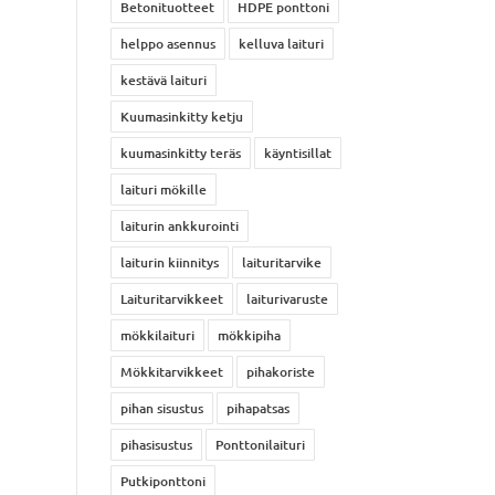
Betonituotteet
HDPE ponttoni
helppo asennus
kelluva laituri
kestävä laituri
Kuumasinkitty ketju
kuumasinkitty teräs
käyntisillat
laituri mökille
laiturin ankkurointi
laiturin kiinnitys
laituritarvike
Laituritarvikkeet
laiturivaruste
mökkilaituri
mökkipiha
Mökkitarvikkeet
pihakoriste
pihan sisustus
pihapatsas
pihasisustus
Ponttonilaituri
Putkiponttoni