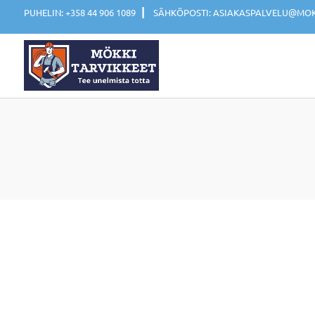
|
PUHELIN: +358 44 906 1089
SÄHKÖPOSTI: ASIAKASPALVELU@MOKK