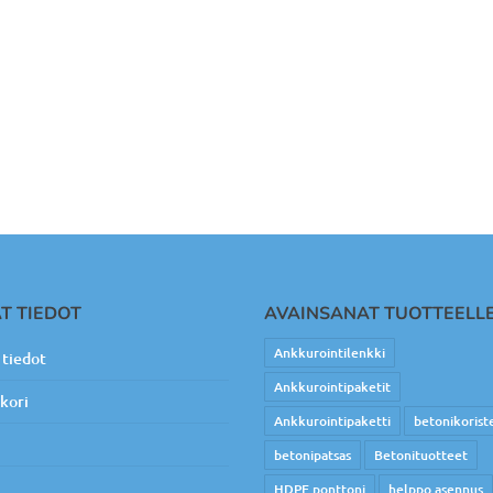
T TIEDOT
AVAINSANAT TUOTTEELL
Ankkurointilenkki
tiedot
Ankkurointipaketit
kori
Ankkurointipaketti
betonikorist
betonipatsas
Betonituotteet
HDPE ponttoni
helppo asennus