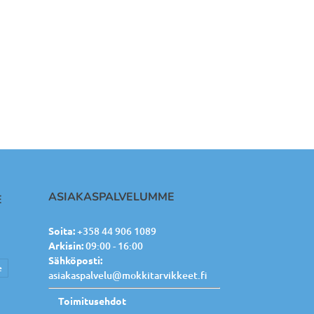
ASIAKASPALVELUMME
E
Soita:
+358 44 906 1089
Arkisin:
09:00 - 16:00
Sähköposti:
e
asiakaspalvelu@mokkitarvikkeet.fi
Toimitusehdot