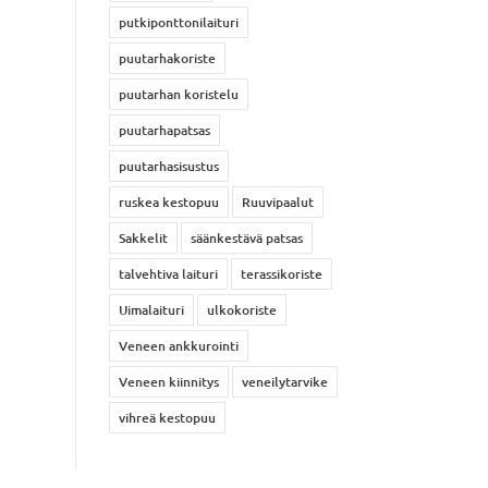
putkiponttonilaituri
puutarhakoriste
puutarhan koristelu
puutarhapatsas
puutarhasisustus
ruskea kestopuu
Ruuvipaalut
Sakkelit
säänkestävä patsas
talvehtiva laituri
terassikoriste
Uimalaituri
ulkokoriste
Veneen ankkurointi
Veneen kiinnitys
veneilytarvike
vihreä kestopuu