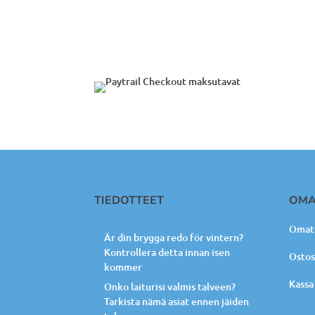
TIEDOTTEET
OMA
Omat 
Är din brygga redo för vintern?
Kontrollera detta innan isen
Ostos
kommer
Kassa
Onko laiturisi valmis talveen?
Tarkista nämä asiat ennen jäiden