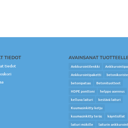
T TIEDOT
AVAINSANAT TUOTTEELL
t tiedot
Ankkurointilenkki
Ankkurointipa
oskori
Ankkurointipaketti
betonikorist
sa
betonipatsas
Betonituotteet
HDPE ponttoni
helppo asennus
kelluva laituri
kestävä laituri
Kuumasinkitty ketju
kuumasinkitty teräs
käyntisillat
laituri mökille
laiturin ankkuroint