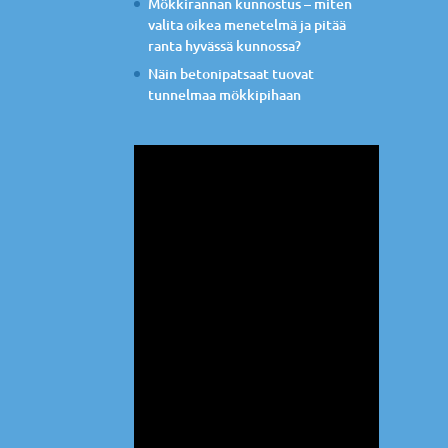
Mökkirannan kunnostus – miten
valita oikea menetelmä ja pitää
ranta hyvässä kunnossa?
Näin betonipatsaat tuovat
tunnelmaa mökkipihaan