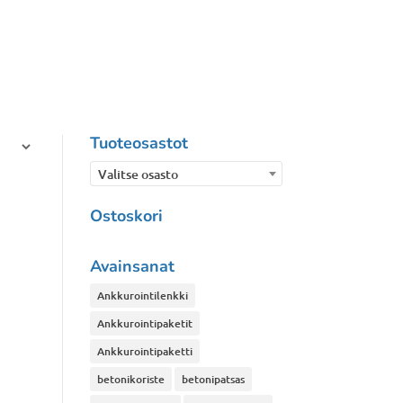
Tuoteosastot
Valitse osasto
Ostoskori
Avainsanat
Ankkurointilenkki
Ankkurointipaketit
Ankkurointipaketti
betonikoriste
betonipatsas