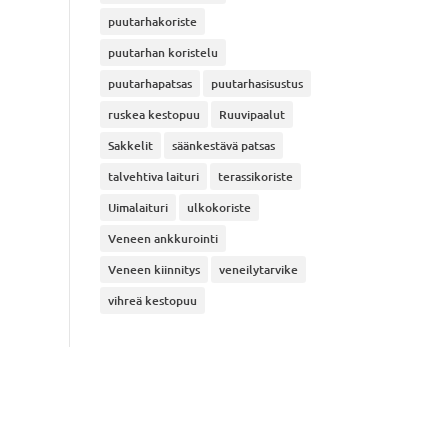
puutarhakoriste
puutarhan koristelu
puutarhapatsas
puutarhasisustus
ruskea kestopuu
Ruuvipaalut
Sakkelit
säänkestävä patsas
talvehtiva laituri
terassikoriste
Uimalaituri
ulkokoriste
Veneen ankkurointi
Veneen kiinnitys
veneilytarvike
vihreä kestopuu