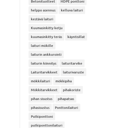
Betonituotteet
HDPE ponttoni
helppo asennus
kelluva laituri
kestävä laituri
Kuumasinkitty ketju
kuumasinkitty teräs
käyntisillat
laituri mökille
laiturin ankkurointi
laiturin kiinnitys
laituritarvike
Laituritarvikkeet
laiturivaruste
mökkilaituri
mökkipiha
Mökkitarvikkeet
pihakoriste
pihan sisustus
pihapatsas
pihasisustus
Ponttonilaituri
Putkiponttoni
putkiponttonilaituri