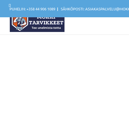
PUHELIN: +358 44 906 1089
|
SÄHKÖPOSTI: ASIAKASPALVELU@MOKKI