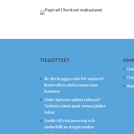
TIEDOTTEET
OMA
Oma
Ost
Är din brygga redo för vintern?
Kontrollera detta innan isen
Kas
kommer
Onko laiturisi valmis talveen?
Tarkista nämä asiat ennen jäiden
tuloa
Guide till restaurering och
underhåll av stugstranden