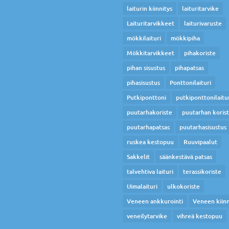
laiturin kiinnitys
laituritarvike
Laituritarvikkeet
laiturivaruste
mökkilaituri
mökkipiha
Mökkitarvikkeet
pihakoriste
pihan sisustus
pihapatsas
pihasisustus
Ponttonilaituri
Putkiponttoni
putkiponttonilaitu
puutarhakoriste
puutarhan koris
puutarhapatsas
puutarhasisustus
ruskea kestopuu
Ruuvipaalut
Sakkelit
säänkestävä patsas
talvehtiva laituri
terassikoriste
Uimalaituri
ulkokoriste
Veneen ankkurointi
Veneen kiinn
veneilytarvike
vihreä kestopuu