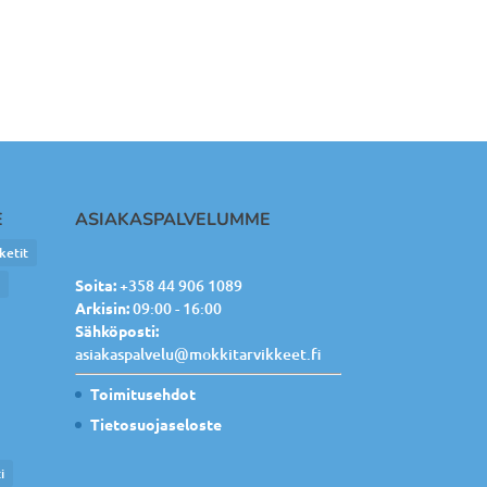
E
ASIAKASPALVELUMME
ketit
e
Soita:
+358 44 906 1089
Arkisin:
09:00 - 16:00
Sähköposti:
asiakaspalvelu@mokkitarvikkeet.fi
Toimitusehdot
Tietosuojaseloste
i