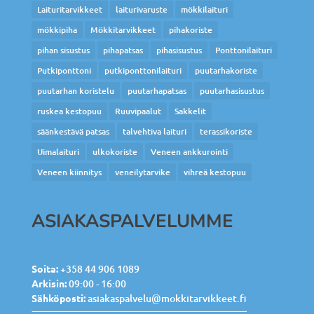
Laituritarvikkeet
laiturivaruste
mökkilaituri
mökkipiha
Mökkitarvikkeet
pihakoriste
pihan sisustus
pihapatsas
pihasisustus
Ponttonilaituri
Putkiponttoni
putkiponttonilaituri
puutarhakoriste
puutarhan koristelu
puutarhapatsas
puutarhasisustus
ruskea kestopuu
Ruuvipaalut
Sakkelit
säänkestävä patsas
talvehtiva laituri
terassikoriste
Uimalaituri
ulkokoriste
Veneen ankkurointi
Veneen kiinnitys
veneilytarvike
vihreä kestopuu
ASIAKASPALVELUMME
Soita:
+358 44 906 1089
Arkisin:
09:00 - 16:00
Sähköposti:
asiakaspalvelu@mokkitarvikkeet.fi