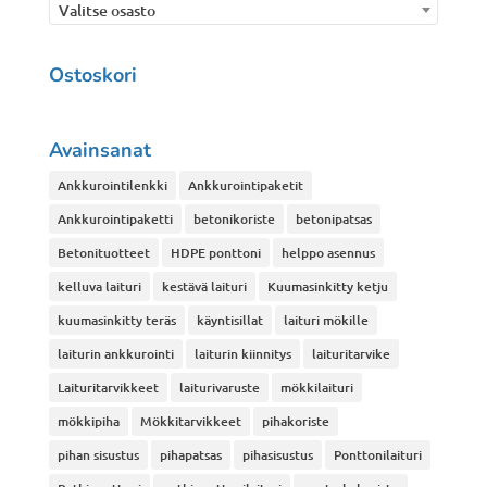
Valitse osasto
Ostoskori
Avainsanat
Ankkurointilenkki
Ankkurointipaketit
Ankkurointipaketti
betonikoriste
betonipatsas
Betonituotteet
HDPE ponttoni
helppo asennus
kelluva laituri
kestävä laituri
Kuumasinkitty ketju
kuumasinkitty teräs
käyntisillat
laituri mökille
laiturin ankkurointi
laiturin kiinnitys
laituritarvike
Laituritarvikkeet
laiturivaruste
mökkilaituri
mökkipiha
Mökkitarvikkeet
pihakoriste
pihan sisustus
pihapatsas
pihasisustus
Ponttonilaituri