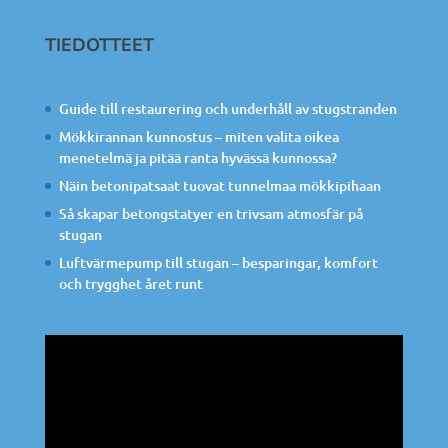
TIEDOTTEET
Guide till restaurering och underhåll av stugstranden
Mökkirannan kunnostus – miten valita oikea
menetelmä ja pitää ranta hyvässä kunnossa?
Näin betonipatsaat tuovat tunnelmaa mökkipihaan
Så skapar betongstatyer en trivsam atmosfär på
stugan
Luftvärmepump till stugan – besparingar, komfort
och trygghet året runt