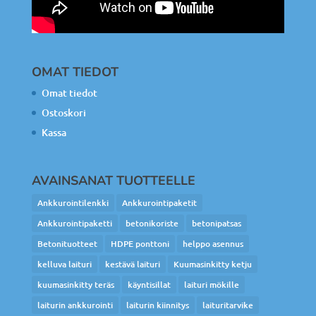
OMAT TIEDOT
Omat tiedot
Ostoskori
Kassa
AVAINSANAT TUOTTEELLE
Ankkurointilenkki
Ankkurointipaketit
Ankkurointipaketti
betonikoriste
betonipatsas
Betonituotteet
HDPE ponttoni
helppo asennus
kelluva laituri
kestävä laituri
Kuumasinkitty ketju
kuumasinkitty teräs
käyntisillat
laituri mökille
laiturin ankkurointi
laiturin kiinnitys
laituritarvike