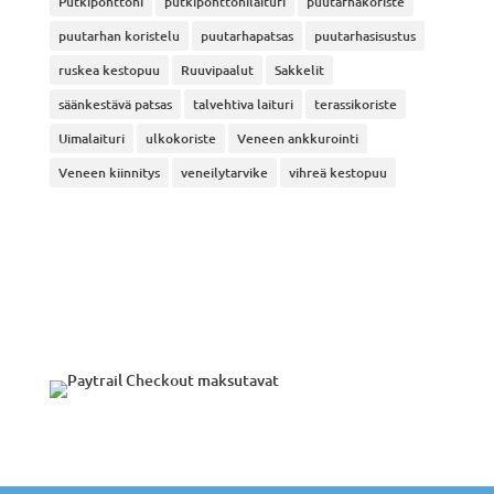
Putkiponttoni
putkiponttonilaituri
puutarhakoriste
puutarhan koristelu
puutarhapatsas
puutarhasisustus
ruskea kestopuu
Ruuvipaalut
Sakkelit
säänkestävä patsas
talvehtiva laituri
terassikoriste
Uimalaituri
ulkokoriste
Veneen ankkurointi
Veneen kiinnitys
veneilytarvike
vihreä kestopuu