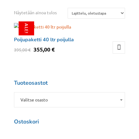
Näytetään ainoa tulos
ALE!
Poijupaketti 40 ltr poijulla
Alkuperäinen
Nykyinen
355,00
€
395,00
€
hinta
hinta
oli:
on:
395,00 €.
355,00 €.
Tuoteosastot
Valitse osasto
Ostoskori