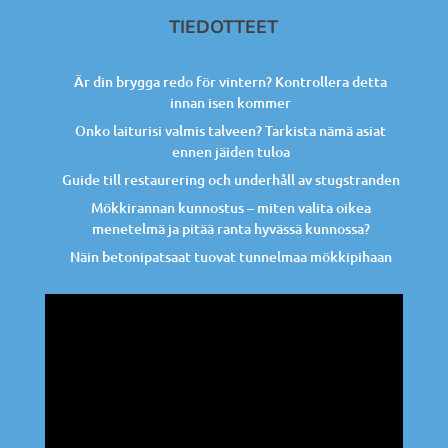
TIEDOTTEET
Är din brygga redo för vintern? Kontrollera detta
innan isen kommer
Onko laiturisi valmis talveen? Tarkista nämä asiat
ennen jäiden tuloa
Guide till restaurering och underhåll av stugstranden
Mökkirannan kunnostus – miten valita oikea
menetelmä ja pitää ranta hyvässä kunnossa?
Näin betonipatsaat tuovat tunnelmaa mökkipihaan