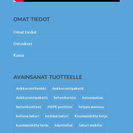
OMAT TIEDOT
Omat tiedot
Ostoskori
Kassa
AVAINSANAT TUOTTEELLE
Ankkurointilenkki
Ankkurointipaketit
Ankkurointipaketti
betonikoriste
betonipatsas
Betonituotteet
HDPE ponttoni
helppo asennus
kelluva laituri
kestävä laituri
Kuumasinkitty ketju
kuumasinkitty teräs
käyntisillat
laituri mökille