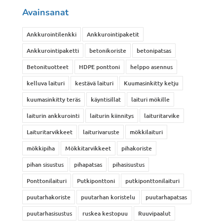
Avainsanat
Ankkurointilenkki
Ankkurointipaketit
Ankkurointipaketti
betonikoriste
betonipatsas
Betonituotteet
HDPE ponttoni
helppo asennus
kelluva laituri
kestävä laituri
Kuumasinkitty ketju
kuumasinkitty teräs
käyntisillat
laituri mökille
laiturin ankkurointi
laiturin kiinnitys
laituritarvike
Laituritarvikkeet
laiturivaruste
mökkilaituri
mökkipiha
Mökkitarvikkeet
pihakoriste
pihan sisustus
pihapatsas
pihasisustus
Ponttonilaituri
Putkiponttoni
putkiponttonilaituri
puutarhakoriste
puutarhan koristelu
puutarhapatsas
puutarhasisustus
ruskea kestopuu
Ruuvipaalut