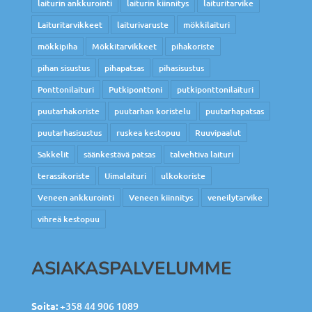
laiturin ankkurointi
laiturin kiinnitys
laituritarvike
Laituritarvikkeet
laiturivaruste
mökkilaituri
mökkipiha
Mökkitarvikkeet
pihakoriste
pihan sisustus
pihapatsas
pihasisustus
Ponttonilaituri
Putkiponttoni
putkiponttonilaituri
puutarhakoriste
puutarhan koristelu
puutarhapatsas
puutarhasisustus
ruskea kestopuu
Ruuvipaalut
Sakkelit
säänkestävä patsas
talvehtiva laituri
terassikoriste
Uimalaituri
ulkokoriste
Veneen ankkurointi
Veneen kiinnitys
veneilytarvike
vihreä kestopuu
ASIAKASPALVELUMME
Soita:
+358 44 906 1089