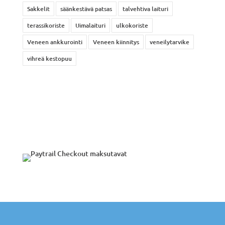
Sakkelit
säänkestävä patsas
talvehtiva laituri
terassikoriste
Uimalaituri
ulkokoriste
Veneen ankkurointi
Veneen kiinnitys
veneilytarvike
vihreä kestopuu