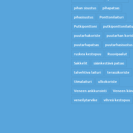
pihan sisustus
pihapatsas
pihasisustus
Ponttonilaituri
Putkiponttoni
putkiponttonilaitu
puutarhakoriste
puutarhan koris
puutarhapatsas
puutarhasisustus
ruskea kestopuu
Ruuvipaalut
Sakkelit
säänkestävä patsas
talvehtiva laituri
terassikoriste
Uimalaituri
ulkokoriste
Veneen ankkurointi
Veneen kiin
veneilytarvike
vihreä kestopuu