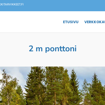
ITARVIKKEET.FI
ETUSIVU
VERKKOKA
2 m ponttoni