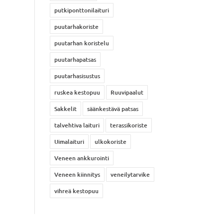
putkiponttonilaituri
puutarhakoriste
puutarhan koristelu
puutarhapatsas
puutarhasisustus
ruskea kestopuu
Ruuvipaalut
Sakkelit
säänkestävä patsas
talvehtiva laituri
terassikoriste
Uimalaituri
ulkokoriste
Veneen ankkurointi
Veneen kiinnitys
veneilytarvike
vihreä kestopuu