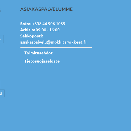
ASIAKASPALVELUMME
E
Soita:
+358 44 906 1089
Arkisin:
09:00 - 16:00
Sähköposti:
e
asiakaspalvelu@mokkitarvikkeet.fi
Toimitusehdot
Tietosuojaseloste
ti