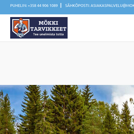
|
PUHELIN: +358 44 906 1089
SÄHKÖPOSTI: ASIAKASPALVELU@MOKK