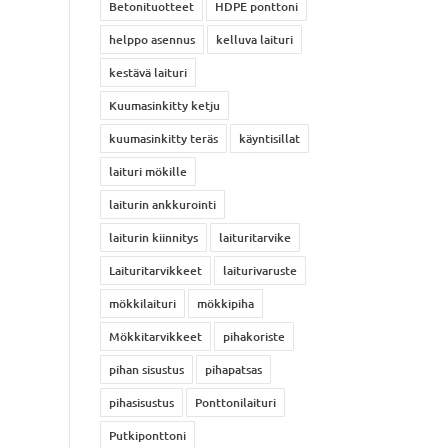
Betonituotteet
HDPE ponttoni
helppo asennus
kelluva laituri
kestävä laituri
Kuumasinkitty ketju
kuumasinkitty teräs
käyntisillat
laituri mökille
laiturin ankkurointi
laiturin kiinnitys
laituritarvike
Laituritarvikkeet
laiturivaruste
mökkilaituri
mökkipiha
Mökkitarvikkeet
pihakoriste
pihan sisustus
pihapatsas
pihasisustus
Ponttonilaituri
Putkiponttoni