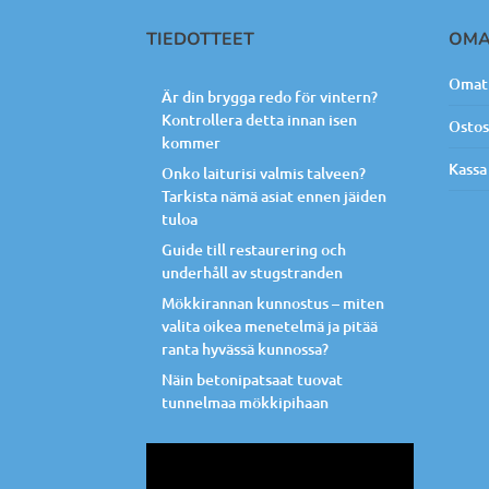
TIEDOTTEET
OMA
Omat 
Är din brygga redo för vintern?
Kontrollera detta innan isen
Ostos
kommer
Kassa
Onko laiturisi valmis talveen?
Tarkista nämä asiat ennen jäiden
tuloa
Guide till restaurering och
underhåll av stugstranden
Mökkirannan kunnostus – miten
valita oikea menetelmä ja pitää
ranta hyvässä kunnossa?
Näin betonipatsaat tuovat
tunnelmaa mökkipihaan