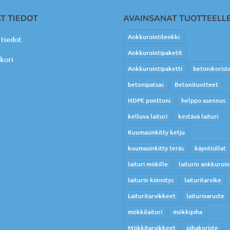
T TIEDOT
AVAINSANAT TUOTTEELL
Ankkurointilenkki
tiedot
Ankkurointipaketit
kori
Ankkurointipaketti
betonikorist
betonipatsas
Betonituotteet
HDPE ponttoni
helppo asennus
kelluva laituri
kestävä laituri
Kuumasinkitty ketju
kuumasinkitty teräs
käyntisillat
laituri mökille
laiturin ankkuroin
laiturin kiinnitys
laituritarvike
Laituritarvikkeet
laiturivaruste
mökkilaituri
mökkipiha
Mökkitarvikkeet
pihakoriste