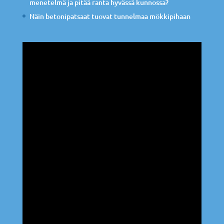
menetelmä ja pitää ranta hyvässä kunnossa?
Näin betonipatsaat tuovat tunnelmaa mökkipihaan