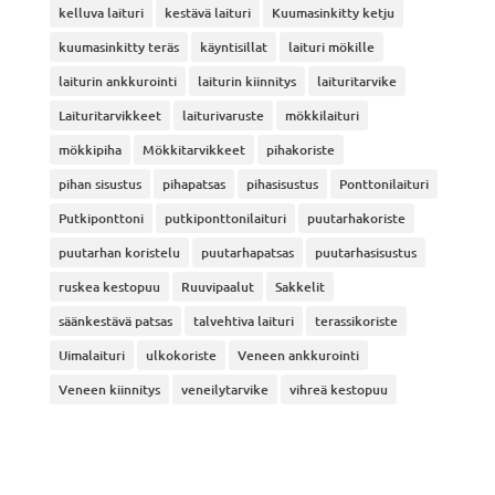
kelluva laituri
kestävä laituri
Kuumasinkitty ketju
kuumasinkitty teräs
käyntisillat
laituri mökille
laiturin ankkurointi
laiturin kiinnitys
laituritarvike
Laituritarvikkeet
laiturivaruste
mökkilaituri
mökkipiha
Mökkitarvikkeet
pihakoriste
pihan sisustus
pihapatsas
pihasisustus
Ponttonilaituri
Putkiponttoni
putkiponttonilaituri
puutarhakoriste
puutarhan koristelu
puutarhapatsas
puutarhasisustus
ruskea kestopuu
Ruuvipaalut
Sakkelit
säänkestävä patsas
talvehtiva laituri
terassikoriste
Uimalaituri
ulkokoriste
Veneen ankkurointi
Veneen kiinnitys
veneilytarvike
vihreä kestopuu