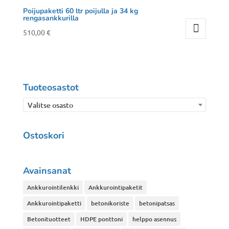
Poijupaketti 60 ltr poijulla ja 34 kg
rengasankkurilla
510,00
€
Tuoteosastot
Valitse osasto
Ostoskori
Avainsanat
Ankkurointilenkki
Ankkurointipaketit
Ankkurointipaketti
betonikoriste
betonipatsas
Betonituotteet
HDPE ponttoni
helppo asennus