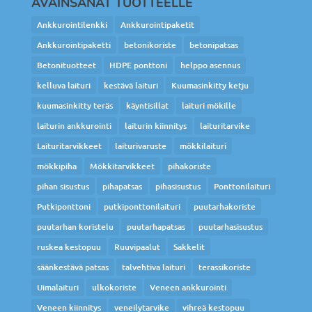
AVAINSANAT TUOTTEELLE
Ankkurointilenkki
Ankkurointipaketit
Ankkurointipaketti
betonikoriste
betonipatsas
Betonituotteet
HDPE ponttoni
helppo asennus
kelluva laituri
kestävä laituri
Kuumasinkitty ketju
kuumasinkitty teräs
käyntisillat
laituri mökille
laiturin ankkurointi
laiturin kiinnitys
laituritarvike
Laituritarvikkeet
laiturivaruste
mökkilaituri
mökkipiha
Mökkitarvikkeet
pihakoriste
pihan sisustus
pihapatsas
pihasisustus
Ponttonilaituri
Putkiponttoni
putkiponttonilaituri
puutarhakoriste
puutarhan koristelu
puutarhapatsas
puutarhasisustus
ruskea kestopuu
Ruuvipaalut
Sakkelit
säänkestävä patsas
talvehtiva laituri
terassikoriste
Uimalaituri
ulkokoriste
Veneen ankkurointi
Veneen kiinnitys
veneilytarvike
vihreä kestopuu