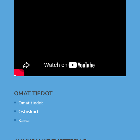
OMAT TIEDOT
Omat tiedot
Ostoskori
Kassa