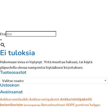
Etsi
×
Ei tuloksia
Hakemaasi sivua ei löytynyt. Yritä muuttaa hakuasi, tai käytä
yläpuolella olevaa navigointia löytääksesi kirjoituksen.
Tuoteosastot
Valitse osasto
Ostoskori
Avainsanat
Ankkurointipaketti
Ankkurointilenkki
Ankkurointipaketit
betonikoriste
Betonituotteet
HDPE ponttoni
helppo
betonipatsas