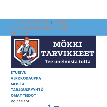
PUHELIN: +358 44 906 1089
|
SÄHKÖPOSTI:
ASIAKASPALVELU@MOKKITARVIKKEET.FI
0 KOHDETTA
ETUSIVU
VERKKOKAUPPA
MEISTÄ
TARJOUSPYYNTÖ
OMAT TIEDOT
Valitse sivu