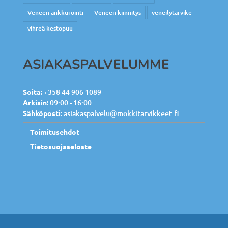
Veneen ankkurointi
Veneen kiinnitys
veneilytarvike
vihreä kestopuu
ASIAKASPALVELUMME
Soita:
+358 44 906 1089
Arkisin:
09:00 - 16:00
Sähköposti:
asiakaspalvelu@mokkitarvikkeet.fi
Toimitusehdot
Tietosuojaseloste