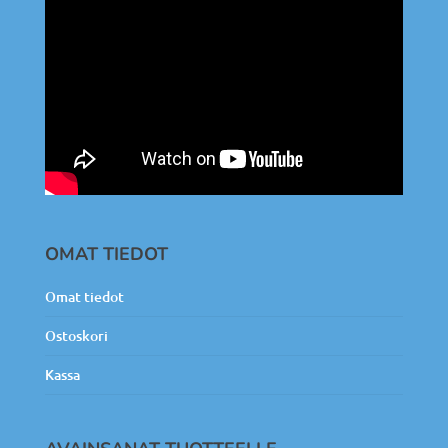
OMAT TIEDOT
Omat tiedot
Ostoskori
Kassa