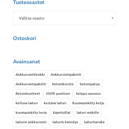
muunnelma.
useampi
Tuoteosastot
Voit
muunnelma.
tehdä
Voit
Valitse osasto
valinnat
tehdä
tuotteen
valinnat
Ostoskori
sivulla.
tuotteen
sivulla.
Avainsanat
Ankkurointilenkki
Ankkurointipaketit
Ankkurointipaketti
betonikoriste
betonipatsas
Betonituotteet
HDPE ponttoni
helppo asennus
kelluva laituri
kestävä laituri
Kuumasinkitty ketju
kuumasinkitty teräs
käyntisillat
laituri mökille
laiturin ankkurointi
laiturin kiinnitys
laituritarvike