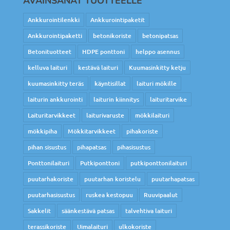
AVAINSANAT TUOTTEELLE
Ankkurointilenkki
Ankkurointipaketit
Ankkurointipaketti
betonikoriste
betonipatsas
Betonituotteet
HDPE ponttoni
helppo asennus
kelluva laituri
kestävä laituri
Kuumasinkitty ketju
kuumasinkitty teräs
käyntisillat
laituri mökille
laiturin ankkurointi
laiturin kiinnitys
laituritarvike
Laituritarvikkeet
laiturivaruste
mökkilaituri
mökkipiha
Mökkitarvikkeet
pihakoriste
pihan sisustus
pihapatsas
pihasisustus
Ponttonilaituri
Putkiponttoni
putkiponttonilaituri
puutarhakoriste
puutarhan koristelu
puutarhapatsas
puutarhasisustus
ruskea kestopuu
Ruuvipaalut
Sakkelit
säänkestävä patsas
talvehtiva laituri
terassikoriste
Uimalaituri
ulkokoriste