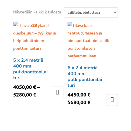
Näytetään kaikki 2 tulosta
5 x 2,4 metriä
400 mm
6 x 2,4 metriä
putkiponttonilai
400 mm
turi
putkiponttonilai
turi
4050,00
€
–
Hintaluokka:
5280,00
€
4450,00
€
–
4050,00 €
Hintaluokka:
5680,00
€
Tällä
-
4450,00 €
tuotteella
Tällä
5280,00 €
-
on
tuotteella
5680,00 €
useampi
on