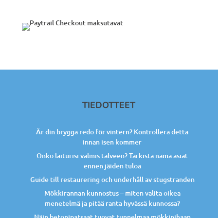
TIEDOTTEET
Är din brygga redo för vintern? Kontrollera detta
innan isen kommer
Onko laiturisi valmis talveen? Tarkista nämä asiat
ennen jäiden tuloa
Guide till restaurering och underhåll av stugstranden
Mökkirannan kunnostus – miten valita oikea
menetelmä ja pitää ranta hyvässä kunnossa?
Näin betonipatsaat tuovat tunnelmaa mökkipihaan