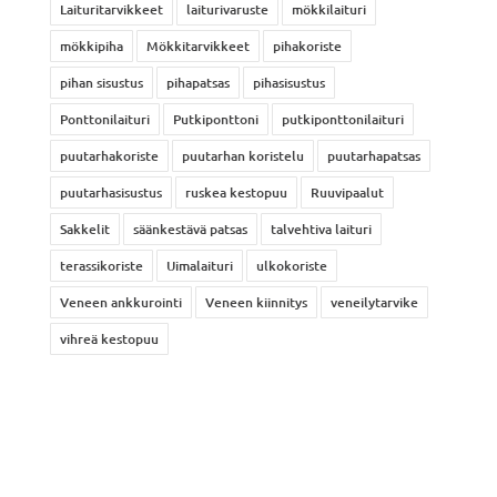
Laituritarvikkeet
laiturivaruste
mökkilaituri
mökkipiha
Mökkitarvikkeet
pihakoriste
pihan sisustus
pihapatsas
pihasisustus
Ponttonilaituri
Putkiponttoni
putkiponttonilaituri
puutarhakoriste
puutarhan koristelu
puutarhapatsas
puutarhasisustus
ruskea kestopuu
Ruuvipaalut
Sakkelit
säänkestävä patsas
talvehtiva laituri
terassikoriste
Uimalaituri
ulkokoriste
Veneen ankkurointi
Veneen kiinnitys
veneilytarvike
vihreä kestopuu