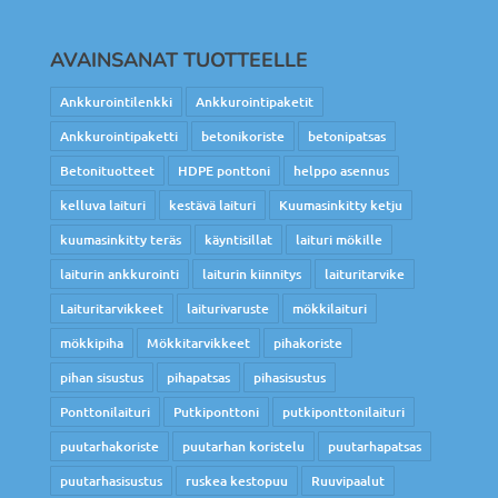
AVAINSANAT TUOTTEELLE
Ankkurointilenkki
Ankkurointipaketit
Ankkurointipaketti
betonikoriste
betonipatsas
Betonituotteet
HDPE ponttoni
helppo asennus
kelluva laituri
kestävä laituri
Kuumasinkitty ketju
kuumasinkitty teräs
käyntisillat
laituri mökille
laiturin ankkurointi
laiturin kiinnitys
laituritarvike
Laituritarvikkeet
laiturivaruste
mökkilaituri
mökkipiha
Mökkitarvikkeet
pihakoriste
pihan sisustus
pihapatsas
pihasisustus
Ponttonilaituri
Putkiponttoni
putkiponttonilaituri
puutarhakoriste
puutarhan koristelu
puutarhapatsas
puutarhasisustus
ruskea kestopuu
Ruuvipaalut