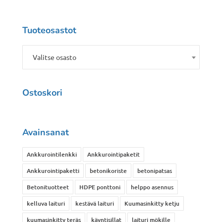
Tuoteosastot
Valitse osasto
Ostoskori
Avainsanat
Ankkurointilenkki
Ankkurointipaketit
Ankkurointipaketti
betonikoriste
betonipatsas
Betonituotteet
HDPE ponttoni
helppo asennus
kelluva laituri
kestävä laituri
Kuumasinkitty ketju
kuumasinkitty teräs
käyntisillat
laituri mökille