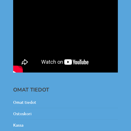
OMAT TIEDOT
Omat tiedot
Ostoskori
Kassa