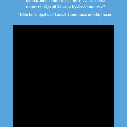
Mökkirannan kunnostus – miten valita oikea
menetelmä ja pitää ranta hyvässä kunnossa?
Näin betonipatsaat tuovat tunnelmaa mökkipihaan