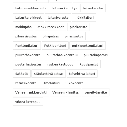
laiturin ankkurointi
laiturin kiinnitys
laituritarvike
Laituritarvikkeet
laiturivaruste
mökkilaituri
mökkipiha
Mökkitarvikkeet
pihakoriste
pihan sisustus
pihapatsas
pihasisustus
Ponttonilaituri
Putkiponttoni
putkiponttonilaituri
puutarhakoriste
puutarhan koristelu
puutarhapatsas
puutarhasisustus
ruskea kestopuu
Ruuvipaalut
Sakkelit
säänkestävä patsas
talvehtiva laituri
terassikoriste
Uimalaituri
ulkokoriste
Veneen ankkurointi
Veneen kiinnitys
veneilytarvike
vihreä kestopuu