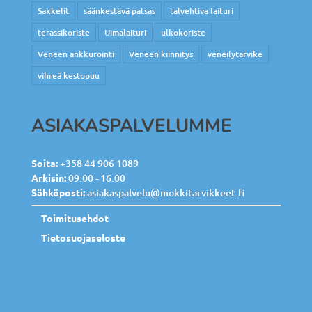
Sakkelit
säänkestävä patsas
talvehtiva laituri
terassikoriste
Uimalaituri
ulkokoriste
Veneen ankkurointi
Veneen kiinnitys
veneilytarvike
vihreä kestopuu
ASIAKASPALVELUMME
Soita:
+358 44 906 1089
Arkisin:
09:00 - 16:00
Sähköposti:
asiakaspalvelu@mokkitarvikkeet.fi
Toimitusehdot
Tietosuojaseloste