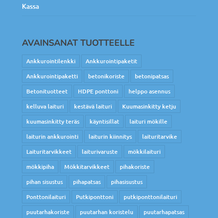
Kassa
AVAINSANAT TUOTTEELLE
Ankkurointilenkki
Ankkurointipaketit
Ankkurointipaketti
betonikoriste
betonipatsas
Betonituotteet
HDPE ponttoni
helppo asennus
kelluva laituri
kestävä laituri
Kuumasinkitty ketju
kuumasinkitty teräs
käyntisillat
laituri mökille
laiturin ankkurointi
laiturin kiinnitys
laituritarvike
Laituritarvikkeet
laiturivaruste
mökkilaituri
mökkipiha
Mökkitarvikkeet
pihakoriste
pihan sisustus
pihapatsas
pihasisustus
Ponttonilaituri
Putkiponttoni
putkiponttonilaituri
puutarhakoriste
puutarhan koristelu
puutarhapatsas