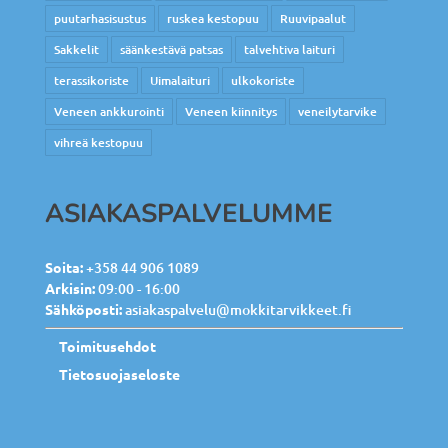
puutarhasisustus
ruskea kestopuu
Ruuvipaalut
Sakkelit
säänkestävä patsas
talvehtiva laituri
terassikoriste
Uimalaituri
ulkokoriste
Veneen ankkurointi
Veneen kiinnitys
veneilytarvike
vihreä kestopuu
ASIAKASPALVELUMME
Soita:
+358 44 906 1089
Arkisin:
09:00 - 16:00
Sähköposti:
asiakaspalvelu@mokkitarvikkeet.fi
Toimitusehdot
Tietosuojaseloste