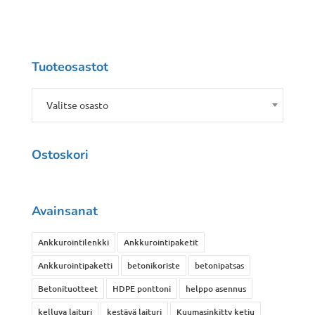
Tuoteosastot
Valitse osasto
Ostoskori
Avainsanat
Ankkurointilenkki
Ankkurointipaketit
Ankkurointipaketti
betonikoriste
betonipatsas
Betonituotteet
HDPE ponttoni
helppo asennus
kelluva laituri
kestävä laituri
Kuumasinkitty ketju