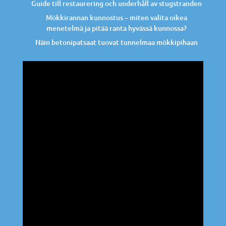
Guide till restaurering och underhåll av stugstranden
Mökkirannan kunnostus – miten valita oikea
menetelmä ja pitää ranta hyvässä kunnossa?
Näin betonipatsaat tuovat tunnelmaa mökkipihaan