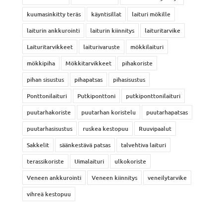
kuumasinkitty teräs
käyntisillat
laituri mökille
laiturin ankkurointi
laiturin kiinnitys
laituritarvike
Laituritarvikkeet
laiturivaruste
mökkilaituri
mökkipiha
Mökkitarvikkeet
pihakoriste
pihan sisustus
pihapatsas
pihasisustus
Ponttonilaituri
Putkiponttoni
putkiponttonilaituri
puutarhakoriste
puutarhan koristelu
puutarhapatsas
puutarhasisustus
ruskea kestopuu
Ruuvipaalut
Sakkelit
säänkestävä patsas
talvehtiva laituri
terassikoriste
Uimalaituri
ulkokoriste
Veneen ankkurointi
Veneen kiinnitys
veneilytarvike
vihreä kestopuu