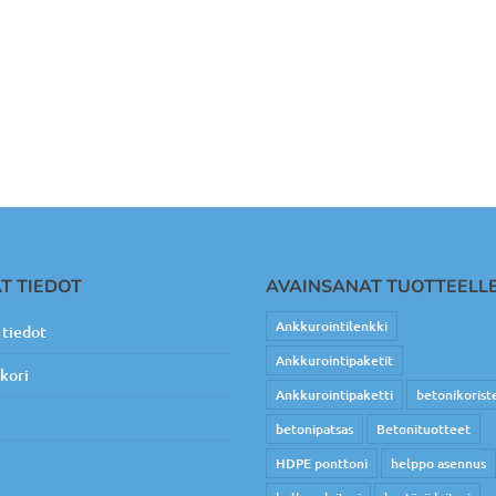
T TIEDOT
AVAINSANAT TUOTTEELL
Ankkurointilenkki
tiedot
Ankkurointipaketit
kori
Ankkurointipaketti
betonikorist
betonipatsas
Betonituotteet
HDPE ponttoni
helppo asennus