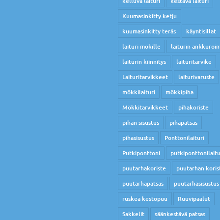
kelluva laituri
kestävä laituri
Kuumasinkitty ketju
kuumasinkitty teräs
käyntisillat
laituri mökille
laiturin ankkuroin
laiturin kiinnitys
laituritarvike
Laituritarvikkeet
laiturivaruste
mökkilaituri
mökkipiha
Mökkitarvikkeet
pihakoriste
pihan sisustus
pihapatsas
pihasisustus
Ponttonilaituri
Putkiponttoni
putkiponttonilaitu
puutarhakoriste
puutarhan koris
puutarhapatsas
puutarhasisustus
ruskea kestopuu
Ruuvipaalut
Sakkelit
säänkestävä patsas