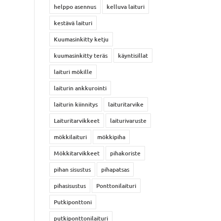
helppo asennus
kelluva laituri
kestävä laituri
Kuumasinkitty ketju
kuumasinkitty teräs
käyntisillat
laituri mökille
laiturin ankkurointi
laiturin kiinnitys
laituritarvike
Laituritarvikkeet
laiturivaruste
mökkilaituri
mökkipiha
Mökkitarvikkeet
pihakoriste
pihan sisustus
pihapatsas
pihasisustus
Ponttonilaituri
Putkiponttoni
putkiponttonilaituri