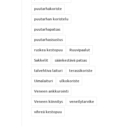
puutarhakoriste
puutarhan koristelu
puutarhapatsas
puutarhasisustus
ruskea kestopuu
Ruuvipaalut
Sakkelit
säänkestävä patsas
talvehtiva laituri
terassikoriste
Uimalaituri
ulkokoriste
Veneen ankkurointi
Veneen kiinnitys
veneilytarvike
vihreä kestopuu