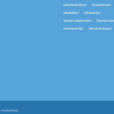
talvehtiva laituri
terassikoriste
Uimalaituri
ulkokoriste
Veneen ankkurointi
Veneen kiin
veneilytarvike
vihreä kestopuu
 tuotantoa