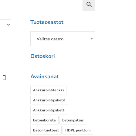
Tuoteosastot
Valitse osasto
Ostoskori
Avainsanat
Ankkurointilenkki
Ankkurointipaketit
Ankkurointipaketti
betonikoriste
betonipatsas
Betonituotteet
HDPE ponttoni