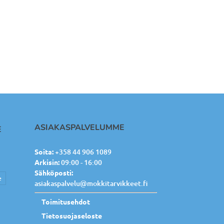
ASIAKASPALVELUMME
E
Soita:
+358 44 906 1089
Arkisin:
09:00 - 16:00
Sähköposti:
e
asiakaspalvelu@mokkitarvikkeet.fi
Toimitusehdot
Tietosuojaseloste