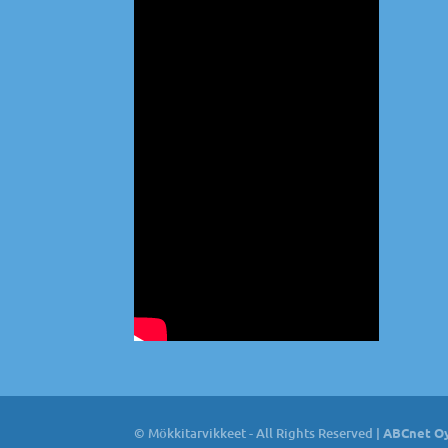
© Mökkitarvikkeet - All Rights Reserved |
ABCnet Oy