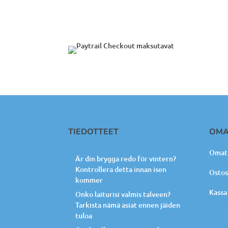
TIEDOTTEET
OMA
Omat 
Är din brygga redo för vintern?
Kontrollera detta innan isen
Ostos
kommer
Kassa
Onko laiturisi valmis talveen?
Tarkista nämä asiat ennen jäiden
tuloa